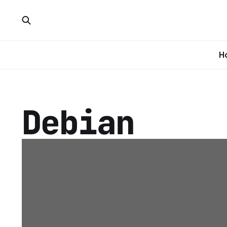
H
Debian