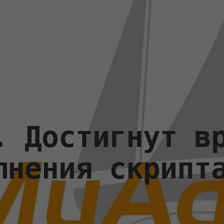
. Достигнут в
лнения скрипт