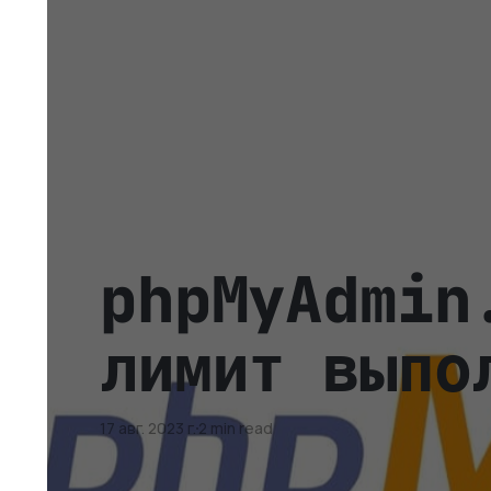
phpMyAdmin
лимит выпо
17 авг. 2023 г.
2 min read