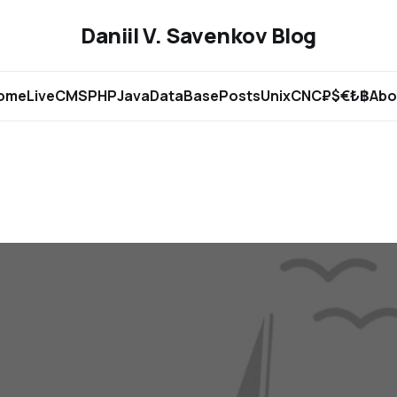
Daniil V. Savenkov Blog
ome
Live
CMS
PHP
Java
DataBase
Posts
Unix
CNC
₽$€₺฿
Abo