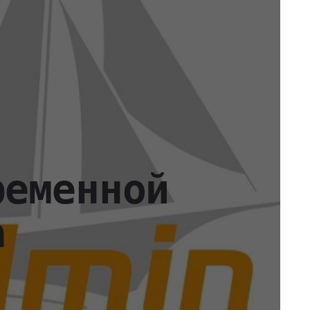
ременной
а