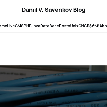
Daniil V. Savenkov Blog
ome
Live
CMS
PHP
Java
DataBase
Posts
Unix
CNC
₽$€₺฿
Abo