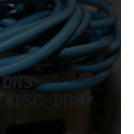
 DNS-
и ISC DHCP