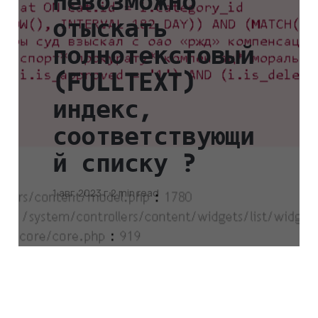
Невозможно
отыскать
полнотекстовый
(FULLTEXT)
индекс,
соответствующи
й списку ?
1 авг. 2023 г.
2 min read