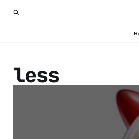
H
less