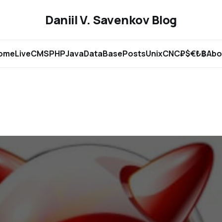
Daniil V. Savenkov Blog
ome
Live
CMS
PHP
Java
DataBase
Posts
Unix
CNC
₽$€₺฿
Abo