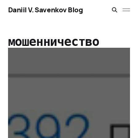
Daniil V. Savenkov Blog
мошенничество