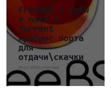
FreeBSD + ipfw
+ natd +
torrent
проброс порта
для
отдачи\скачки
24 окт. 2010 г.
2 min read