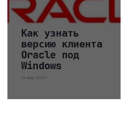
Как узнать
версию клиента
Oracle под
Windows
24 янв. 2013 г.