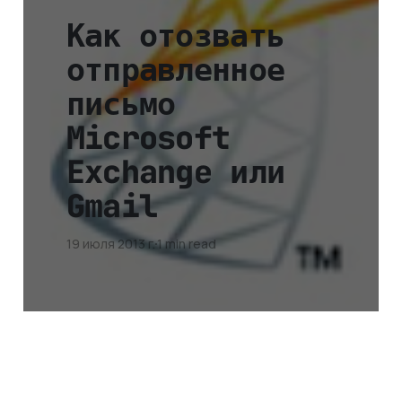
Как отозвать
отправленное
письмо
Microsoft
Exchange или
Gmail
19 июля 2013 г.
1 min read