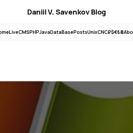
Daniil V. Savenkov Blog
ome
Live
CMS
PHP
Java
DataBase
Posts
Unix
CNC
₽$€₺฿
Abo