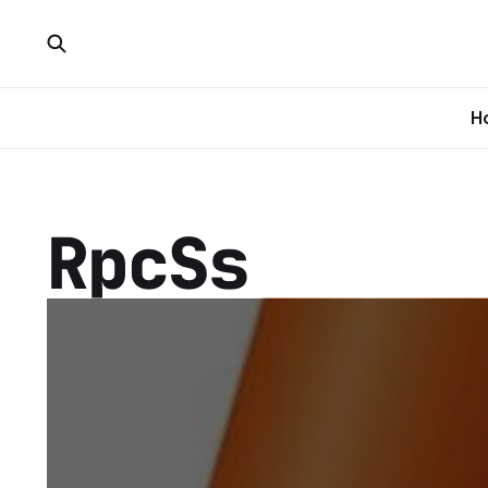
H
RpcSs