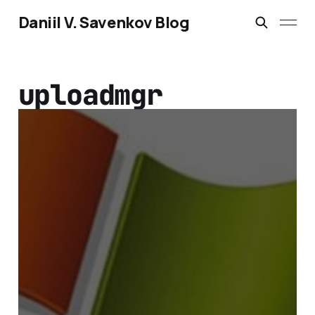
Daniil V. Savenkov Blog
uploadmgr