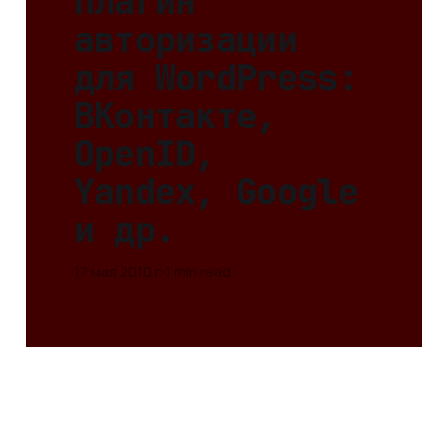
Плагин
авторизации
для WordPress:
ВКонтакте,
OpenID,
Yandex, Google
и др.
17 мая 2010 г.
1 min read