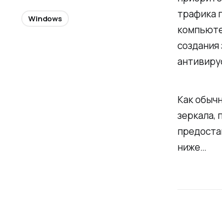
трафика 
Windows
компьюте
создания 
антивирус
Как обычн
зеркала, 
предостав
ниже…