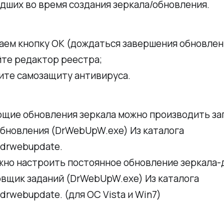
дших во время создания зеркала/обновления.
ем кнопку OK (дождаться завершения обновлен
те редактор реестра;
ите самозащиту антивируса.
щие обновления зеркала можно производить за
обновления (DrWebUpW.exe) Из каталога
\drwebupdate.
жно настроить постоянное обновление зеркала-
овщик заданий (DrWebUpW.exe) Из каталога
drwebupdate. (для ОС Vista и Win7)