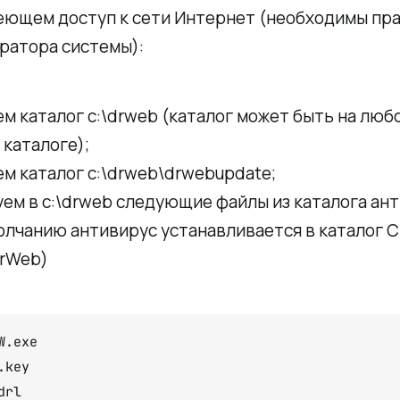
меющем доступ к сети Интернет (необходимы пр
ратора системы):
м каталог c:\drweb (каталог может быть на люб
каталоге);
м каталог c:\drweb\drwebupdate;
ем в c:\drweb следующие файлы из каталога ан
олчанию антивирус устанавливается в каталог С
DrWeb)
.exe

key

drl