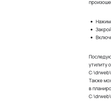
произоше
Нажима
Закрой
Включ
Последую
утилиту 
C:\drweb
Также мо
в планир
C:\drweb\