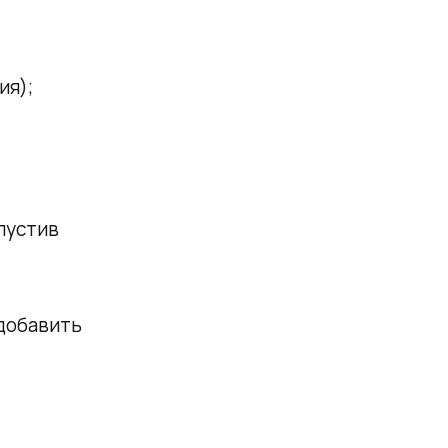
ия);
пустив
добавить