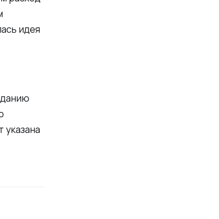
м
лась идея
зданию
о
т указана