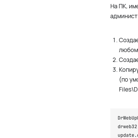
На ПК, и
админист
Создае
любом 
Создае
Копиру
(по ум
Files\
DrWebUpW
drweb32.
update.