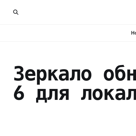
H
Зеркало об
6 для лока