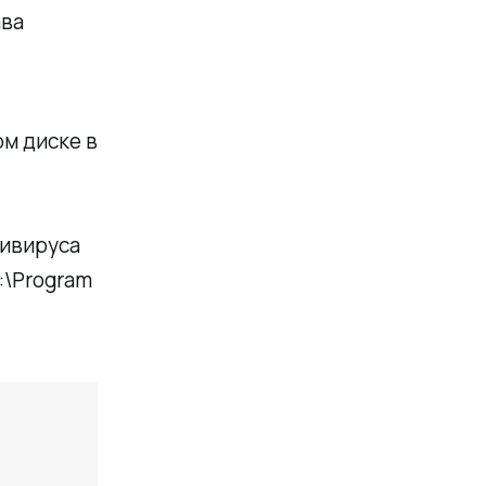
ава
ом диске в
тивируса
:\Program