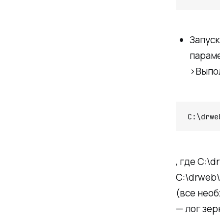
Запуск
параме
>Выпол
C:\drwe
, где C:\
C:\drweb\
(все необ
— лог зер