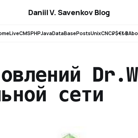
Daniil V. Savenkov Blog
ome
Live
CMS
PHP
Java
DataBase
Posts
Unix
CNC
₽$€₺฿
Abo
новлений Dr.W
льной сети