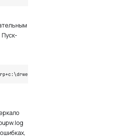
зательным
 Пуск-
rp+c:\drweb\drwebupw.log
зеркало
bupw.log
 ошибках,