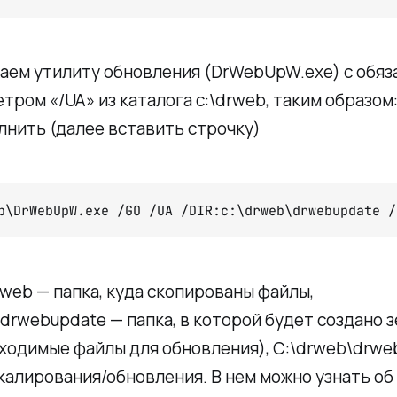
аем утилиту обновления (DrWebUpW.exe) с обя
тром «/UA» из каталога c:\drweb, таким образом:
нить (далее вставить строчку)
b\DrWebUpW.exe /GO /UA /DIR:c:\drweb\drwebupdate /
drweb — папка, куда скопированы файлы,
drwebupdate — папка, в которой будет создано 
ходимые файлы для обновления), C:\drweb\drwe
калирования/обновления. В нем можно узнать об